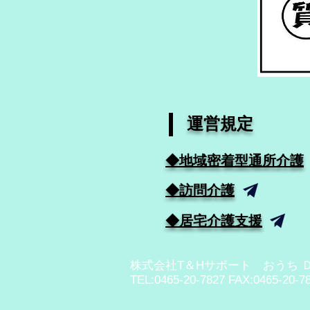
​運営規定
​◆地域密着型通所介護
​◆訪問介護
​◆居宅介護支援
​株式会社T＆Hサポート おうち 
TEL:0465-20-7827 FAX:0465-20-7